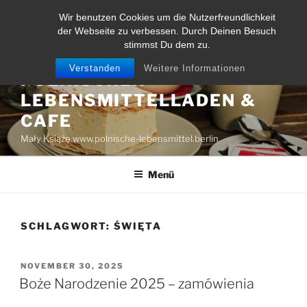
Zum
Wir benutzen Cookies um die Nutzerfreundlichkeit
Inhalt
der Webseite zu verbessen. Durch Deinen Besuch
springen
stimmst Du dem zu.
Verstanden
Weitere Informationen
POLNISCHER
LEBENSMITTELLADEN &
CAFE
Mały Książę www.polnische-lebensmittel.berlin
Menü
SCHLAGWORT:
ŚWIĘTA
VERÖFFENTLICHT
NOVEMBER 30, 2025
AM
Boże Narodzenie 2025 – zamówienia