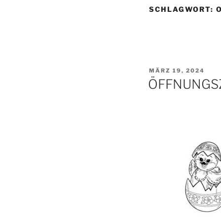
SCHLAGWORT:
VERÖFFENTLICHT
MÄRZ 19, 2024
AM
ÖFFNUNGSZE