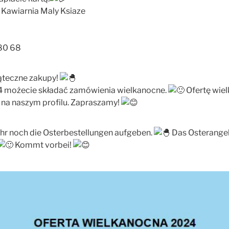
i Kawiarnia Maly Ksiaze
080 68
ąteczne zakupy!
4 możecie składać zamówienia wielkanocne.
Ofertę wie
 na naszym profilu. Zapraszamy!
ihr noch die Osterbestellungen aufgeben.
Das Osterangebo
Kommt vorbei!