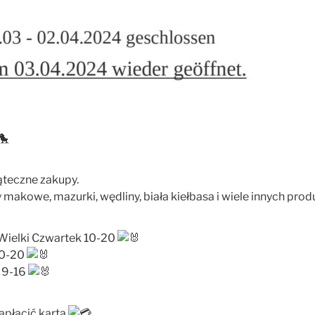
teczne zakupy.
y makowe, mazurki, wędliny, biała kiełbasa i wiele innych pro
 Wielki Czwartek 10-20
10-20
 9-16
płacić kartą.