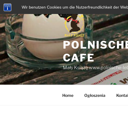
Zum
Wir benutzen Cookies um die Nutzerfreundlichkeit der We
Inhalt
springen
POLNISCH
CAFE
Mały Książę www.polnische-leb
Home
Ogłoszenia
Konta