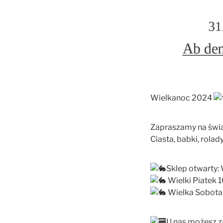
Wielkanoc 2024
Zapraszamy na świą
Ciasta, babki, rolad
Sklep otwarty:
Wielki Piatek 
Wielka Sobota
U nas możesz za